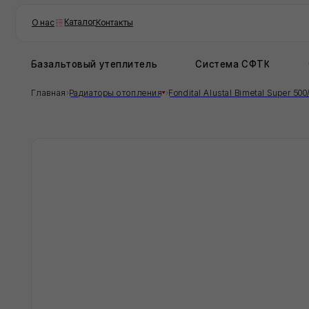
Каталог
О нас
Контакты
Базальтовый утеплитель
Система СФТК
Фасадн
›
›
Главная
Радиаторы отопления
Fondital Alustal Bimetal Super 500/100
Заг
Опи
Загр
Хар
Коли
6
Хара
Хара
Хара
Хара
Хара
Хара