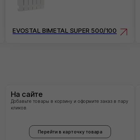
сайте
Электронная
ьте товары в корзину и оформите заказ в пару
Отправьте заявку на
.
оперативно ее обрабо
inf
Перейти в карточку товара
сенджеры
По телефону
ите нам в удобный для Вас мессенджер —
Ответим на вопросы,
суем детали быстро.
заказ
8 (8