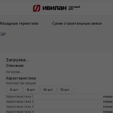
ые герметики
Сухие строительные смеси
Рулонная ги
рузка...
сание:
узка...
актеристики:
чество секций:
 шт.
8 шт.
10 шт.
12 шт.
ктеристика 1
показатель
ктеристика 2
показатель
ктеристика 3
показатель
ктеристика 4
показатель
ктеристика 6
показатель
ктеристика 7
показатель