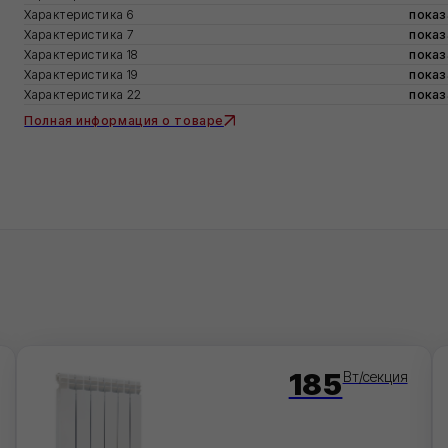
ктеристика 18
показатель
ктеристика 19
показатель
ктеристика 22
показатель
ная информация о товаре
185
Вт/секция
STAL BIMETAL SUPER 500/100
ALUSTAL BIMET