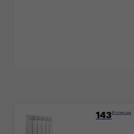
Хара
Хара
Хара
Пол
143
Вт/секция
ALUSTAL BIMETAL SUPER 350/100
EVO