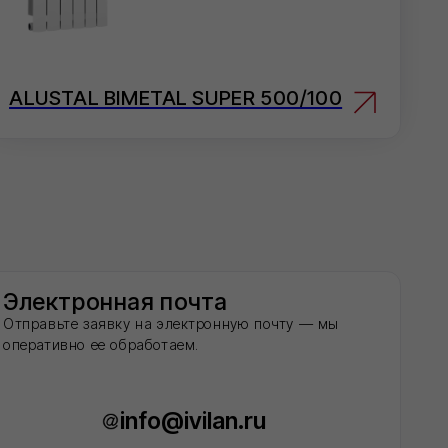
 почта
 электронную почту — мы
таем.
o@ivilan.ru
 проконсультируем и примем
00) 101 79 96