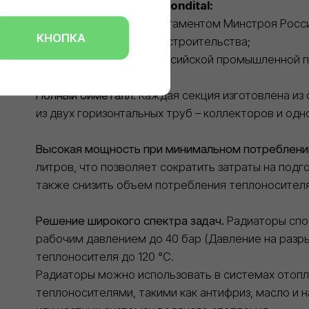
Полный биметалл.
Каждая секция изготовлена из сталь
из двух горизонтальных труб – коллекторов и одной ве
Высокая мощность при минимальном потреблении эне
литров, что позволяет сократить затраты на подготовк
также снизить объем потребления теплоносителя.
Решение широкого спектра задач.
Радиаторы способны 
рабочим давлением до 40 бар (Давление на разрыв свы
теплоносителя до 120 °С.
Радиаторы можно использовать в системах отопления 
теплоносителями, такими как антифриз, масло и насыще
или частных системах водяного отопления.
Благодаря превосходным техническим характеристикам
надежное решение для широкого спектра задач при пр
ремонте систем отопления.
ведущих