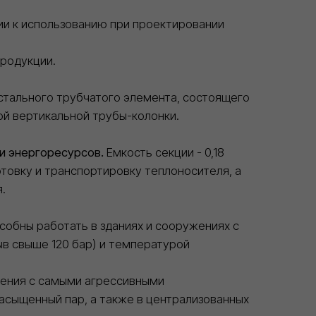
ного трубчатого элемента, состоящего
ртикальной трубы-колонки.
ргоресурсов.
Емкость секции - 0,18
у и транспортировку теплоносителя, а
работать в зданиях и сооружениях с
ше 120 бар) и температурой
с самыми агрессивными
нный пар, а также в централизованных
, эти радиаторы позволяют найти
оектировании, строительстве и