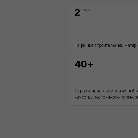
КАТАЛОГ
Сухие строительные смеси
Герметики для швов
Базальтовый утеплитель
ьности
Рулонные гидроизоляционные материалы
Биметаллические радиаторы отопления
а