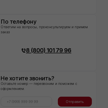
онить?
резвоним и поможем с
Отправить
', вы даете согласие на обработку
шаетесь c политикой