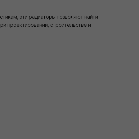
20+
Объектов капремонта и строительства в
столичном регионе обеспечили
необходимыми материалами
Доставка
Обеспечиваем бесперебойные поставки
стройматериалов напрямую со складов
производителей