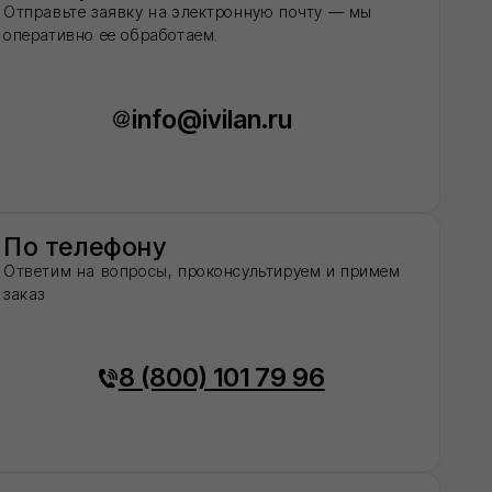
00) 101 79 96
онить?
резвоним и поможем с
Отправить
', вы даете согласие на обработку
шаетесь c политикой