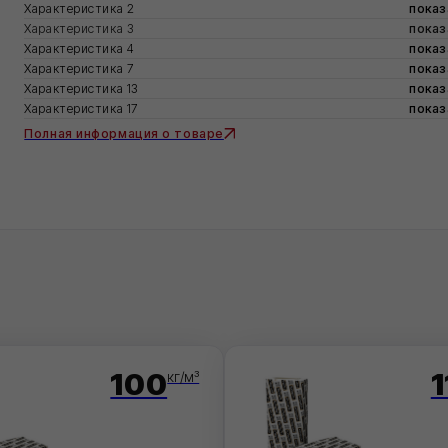
ктеристика 7
показатель
ктеристика 13
показатель
ктеристика 17
показатель
ная информация о товаре
100
110
кг/м³
кг/м³
Н ЛАЙТ
ХОТРОК РУФ Н
ХОТ