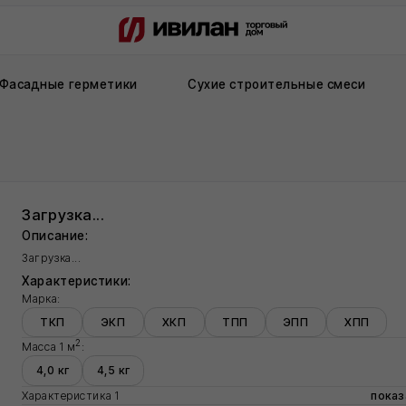
ые герметики
Сухие строительные смеси
Рулонная ги
рузка...
сание:
узка...
актеристики:
а:
КП
ЭКП
ХКП
ТПП
ЭПП
ХПП
2
а 1 м
:
0 кг
4,5 кг
ктеристика 1
показатель
ктеристика 2
показатель
ктеристика 3
показатель
ктеристика 4
показатель