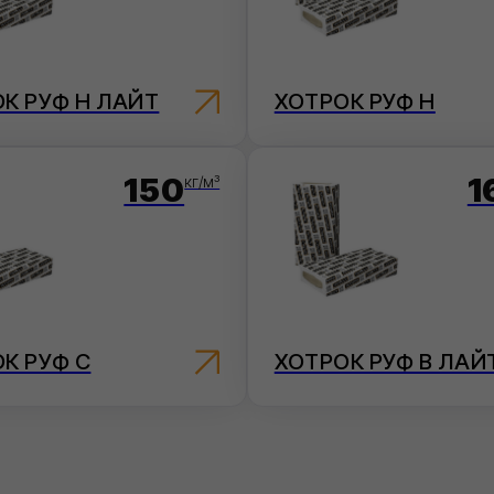
150
160
кг/м³
кг/м³
С
ХОТРОК РУФ В ЛАЙТ
ХОТ
ФИЛИКРОВ (БИЗНЕС)
ФИЛИ
(СТА
Гидроизол
Материалы надежны, но имеют более
обладающ
низкие технические характеристики по
достаточн
сравнению с материалами Филизол
кровли