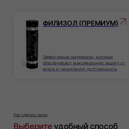
Как сделать заказ
Выберите
удобный способ
На 
Добав
оформления заказа
кликов
Мы на связи каждый день, с самого утра и до
позднего вечера!
Мес
Напиш
согла