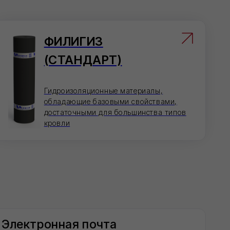
 почта
 электронную почту — мы
таем.
o@ivilan.ru
 проконсультируем и примем