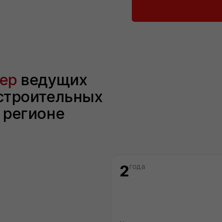
На рынке строительных материалов
40+
Строительных компаний выбрали нас в
качестве постоянного партнёра
КАТАЛОГ
Сухие строительные смеси
Герметики для швов
Базальтовый утеплитель