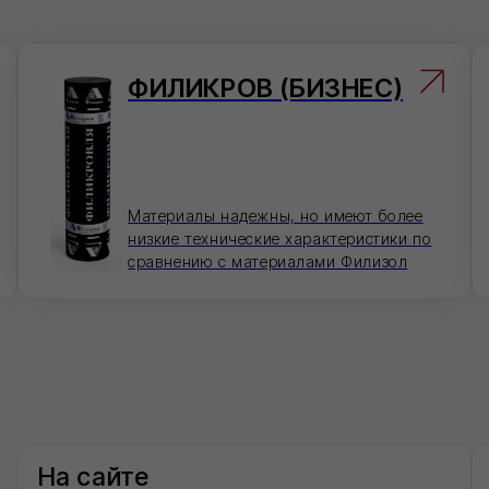
сайте
Электронная
ьте товары в корзину и оформите заказ в пару
Отправьте заявку на
.
оперативно ее обрабо
inf
Перейти в карточку товара
сенджеры
По телефону
ите нам в удобный для Вас мессенджер —
Ответим на вопросы,
суем детали быстро.
заказ