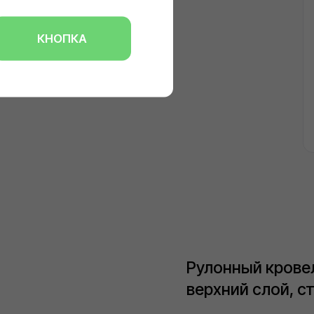
Рулонный кровельны
верхний слой, стекл
2 960
₽
/
10 м
Материалы, входящие в этот
технические характеристики
«Премиум» — Филизолом, Фи