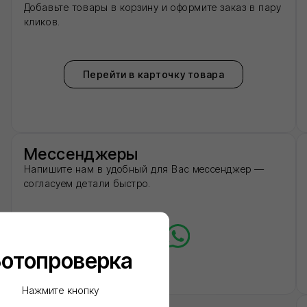
8 (8
Не хотите зв
Оставьте номер — пе
оформлением.
Нажимая на кнопку 'Отправить
персональных данных и согла
топроверка
конфиденциальности
Нажмите кнопку
КНОПКА