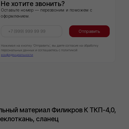
й материал Филикров К ТКП-4,0,
откань, сланец
 класс, надежны, но имеют более низкие
 по сравнению с материалами класса
лизол Супером и Филизол Мастом.