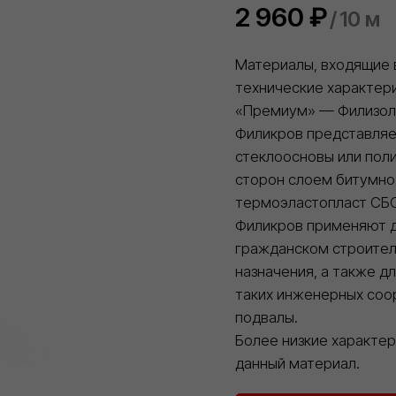
Филикров представляет собо
стеклоосновы или полиэфирн
сторон слоем битумно-пол
термоэластопласт СБС или 
Филикров применяют для ук
гражданском строительстве,
назначения, а также для ги
таких инженерных сооружени
подвалы.
Более низкие характеристик
ведущих
данный материал.
оительных
гионе
2
года