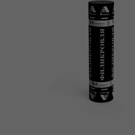
О нас
Мы -
авторизованный дилер
заводов‑производителей стр
материалов в московском ре