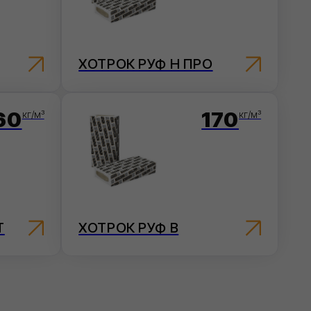
170
кг/м³
РОК РУФ В
ГИЗ
НДАРТ)
яционные материалы,
ие базовыми свойствами,
ыми для большинства типов