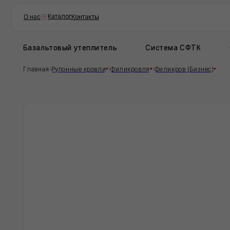
Каталог
О нас
Контакты
Базальтовый утеплитель
Система СФТК
Фасадн
›
›
›
Главная
Рулонные кровли
Филикровля
Филикров (Бизнес)
Заг
Опи
Загр
Хар
Марк
Т
Масс
4,
Хара
Хара
Хара
Хара