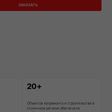
Объектов капремонта и строительства в
столичном регионе обеспечили
необходимыми материалами
Доставка
Обеспечиваем бесперебойные поставки
стройматериалов напрямую со складов
производителей
ДРУГОЕ
Разработка ПСД
Интернет-магазин герметиков Сази