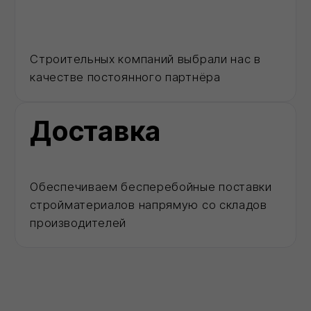
Сайт https://ivilan.ru/ носит исключительно информационный
характер и ни при каких условиях не является публичной
офертой, определяемой положениями ГК РФ.
Для получения подробной информации о наличии, видах,
характеристиках и стоимости материалов, обращайтесь к
менеджерам.
Внимание! Цвета товаров могут отличаться от изображения
на сайте ввиду особенностей цветопередачи монитора и
восприятия.