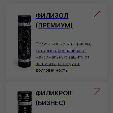
ФИЛИКРОВ
(БИЗНЕС)
Материалы надежны, но
имеют более низкие
технические характеристики
по сравнению с материалами
Филизол
ФИЛИГИЗ
(СТАНДАРТ)
Гидроизоляционные
материалы, обладающие
базовыми свойствами,
достаточными для
большинства типов кровли