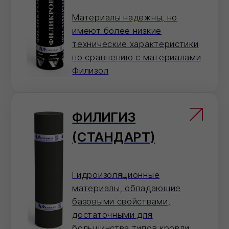
О нас
Мы -
авторизованный
дилер
ведущих
заводов‑производителей
строительных
материалов в
московском регионе
2
года
На рынке строительных материалов
20+