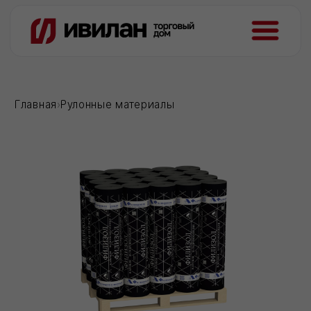
Главная
›
Рулонные материалы
Рулонные кровли Завода
Филикровля
Оптом и в розницу, напрямую
от производителя