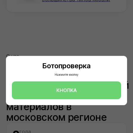
Объектов капремонта и строительства в
столичном регионе обеспечили
необходимыми материалами
40+
Строительных компаний выбрали нас в
качестве постоянного партнёра
Ботопроверка
Нажмите кнопку
Доставка
КНОПКА
Обеспечиваем бесперебойные поставки
стройматериалов напрямую со складов
производителей