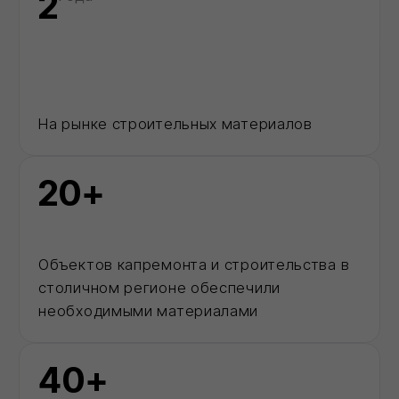
КОНТАКТЫ
ООО "Торговый дом ИВИЛАН"
ИНН 9724189170
8 (800) 101 79 96
info@ivilan.ru
Ежедневно с 09.00 до 20.00
г. Москва, Ореховый бульвар д. 24, к. 1
НАВИГАЦИЯ САЙТА
О компании
Каталог
Контакты
Политика конфиденциальности
Проект договора
Правила продажи Товара
КАТАЛОГ
Сухие строительные смеси
Герметики для швов
Базальтовый утеплитель
Рулонные гидроизоляционные материалы
Биметаллические радиаторы отопления
ДРУГОЕ
Разработка ПСД
Интернет-магазин герметиков Сази