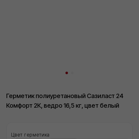
Цвет герметика
белый
серый
Цена за ведро 16,5 кг
от 55 шт
Загрузка...
Герметик полиуретановый Сазиласт 24
Загрузка...
Комфорт 2К, ведро 16,5 кг, цвет белый
В корзину
Оформить в 1 клик
Все способы оформления заказа →
Доставка:
Москва