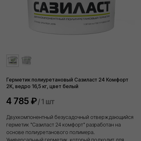
Обеспечиваем бесперебойные поставки
стройматериалов напрямую со складов
производителей
Герметик полиуретановый Сазиласт 24 Комфорт
КОНТАКТЫ
2К, ведро 16,5 кг, цвет белый
ООО "Торговый дом ИВИЛАН"
ИНН 9724189170
4 785
₽
/
1 шт
8 (800) 101 79 96
info@ivilan.ru
Ежедневно с 09.00 до 20.00
Двухкомпонентный безусадочный отверждающийся
г. Москва, Ореховый бульвар д. 24, к. 1
герметик "Сазиласт 24 комфорт" разработан на
основе полиуретанового полимера.
НАВИГАЦИЯ САЙТА
О компании
Универсальный герметик, который подходит для