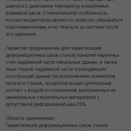
Каталог
Контакты
широкого диапазона температур и различных
Политика конфиденциальности
Проект договора
размеров швов. Отличительной особенность
Правила продажи Товара
КАТАЛОГ
консистенции пасты является свойство обрываться
Сухие строительные смеси
Герметики для швов
короткими нитями, и не тянуться за скотчем после
Базальтовый утеплитель
Рулонные гидроизоляционные материалы
его удаления.
Биметаллические радиаторы отопления
ДРУГОЕ
Разработка ПСД
Интернет-магазин герметиков Сази
Герметик предназначен для герметизации
деформационных швов стыков панелей наружных
Сайт https://ivilan.ru/ носит исключительно информационный
стен надземной части панельных здании, а также
характер и ни при каких условиях не является публичной
иных стыков надземной части ограждаюших
офертой, определяемой положениями ГК РФ.
Для получения подробной информации о наличии, видах,
конструкций зданий (за исключением элементов
характеристиках и стоимости материалов, обращайтесь к
кровли и стыков, предполагающих длительный
менеджерам.
Внимание! Цвета товаров могут отличаться от изображения
контакт с водой) и сооружений, выполненных из
на сайте ввиду особенностей цветопередачи монитора и
восприятия.
минеральных строительных материалов с
допустимой деформацией шва 25%.
Область применения:
Герметизация деформационных швов стыков