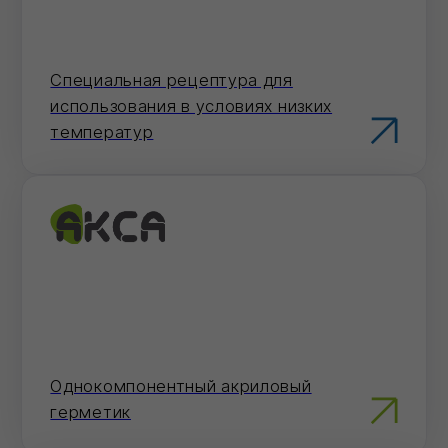
На сайте
Добавьте товары в корзину и оформите
заказ в пару кликов.
Перейти в карточку товара
Электронная почта
Отправьте заявку на электронную почту
— мы оперативно ее обработаем.
info@ivilan.ru
Мессенджеры
Напишите нам в удобный для Вас
мессенджер — согласуем детали
быстро.