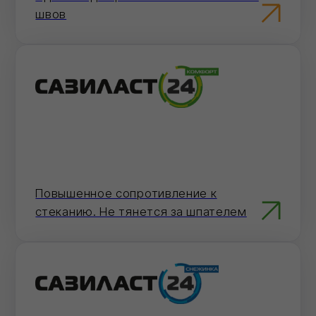
Увеличенный срок службы.
Возможно окрашивание
Как сделать заказ
Выберите
удобный
способ оформления
заказа
Мы на связи каждый день, с самого утра и
до позднего вечера!