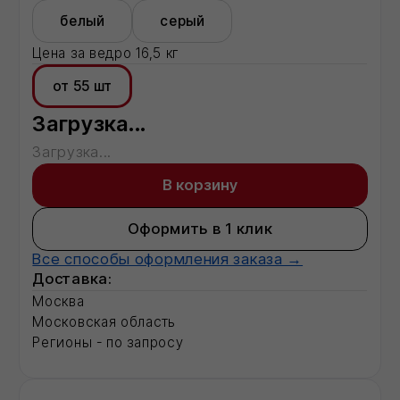
Московская область
Регионы - по запросу
Описание:
Загрузка...
Характеристики:
Характеристика 1
показатель
Характеристика 2
показатель
Характеристика 3
показатель
Характеристика 4
показатель
Характеристика 5
показатель
Характеристика 7
показатель
Характеристика 17
показатель
Характеристика 18
показатель
Полная информация о товаре
Смотрите также:
Базальтовый утеплитель
Строительные сухие смеси
Рулонные кровли
Радиаторы отопления
Разработка ПСД