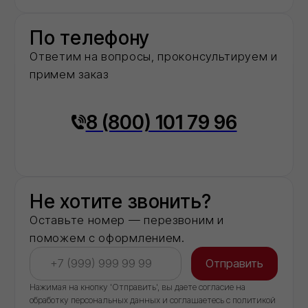
О нас
Мы -
авторизованный
дилер
ведущих
заводов‑производителей
строительных
материалов в
московском регионе
2
года