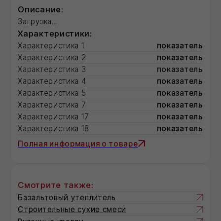
Идеален для ремонта межпанельных
швов