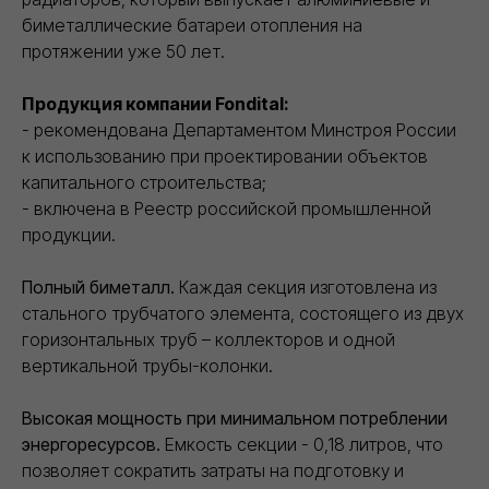
Доставка
биметаллические батареи отопления на
протяжении уже 50 лет.
Обеспечиваем бесперебойные поставки
Продукция компании Fondital:
стройматериалов напрямую со складов
- рекомендована Департаментом Минстроя России
производителей
к использованию при проектировании объектов
капитального строительства;
- включена в Реестр российской промышленной
продукции.
Полный биметалл.
Каждая секция изготовлена из
стального трубчатого элемента, состоящего из двух
КОНТАКТЫ
горизонтальных труб – коллекторов и одной
ООО "Торговый дом ИВИЛАН"
вертикальной трубы-колонки.
ИНН 9724189170
8 (800) 101 79 96
info@ivilan.ru
Высокая мощность при минимальном потреблении
Ежедневно с 09.00 до 20.00
энергоресурсов.
Емкость секции - 0,18 литров, что
г. Москва, Ореховый бульвар д. 24, к. 1
позволяет сократить затраты на подготовку и