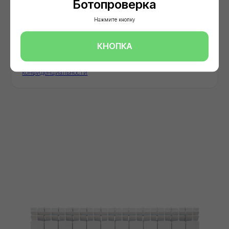
Ботопроверка
Нажмите кнопку
КНОПКА
О нас
Мы -
авторизованный
дилер
ведущих
заводов‑производителей
строительных
материалов в
московском регионе