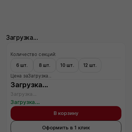
Количество секций:
6 шт.
8 шт.
10 шт.
12 шт.
Цена за
Загрузка...
Загрузка...
Загрузка...
Загрузка...
В корзину
Оформить в 1 клик
Все способы оформления заказа →
Доставка:
Москва
Московская область
Регионы - по запросу
Описание:
Загрузка...
Характеристики:
Характеристика 1
показатель
Характеристика 2
показатель
Характеристика 3
показатель
Характеристика 4
показатель