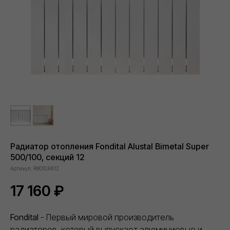
2
года
На рынке строительных материалов
20+
Объектов капремонта и строительства в
столичном регионе обеспечили
необходимыми материалами
Радиатор отопления Fondital Alustal Bimetal Super
500/100, секций 12
40+
Артикул:
R901034I12
17 160
₽
Строительных компаний выбрали нас в
качестве постоянного партнёра
Fondital
- Первый мировой производитель
радиаторов, который выпускает алюминиевые и