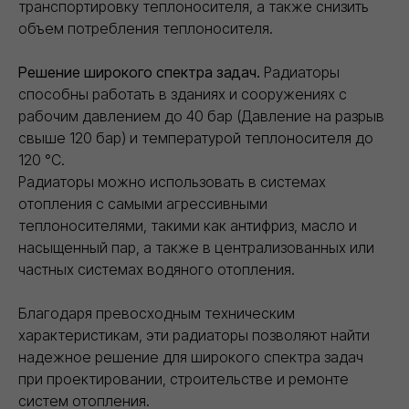
транспортировку теплоносителя, а также снизить
НАВИГАЦИЯ САЙТА
О компании
объем потребления теплоносителя.
Каталог
Контакты
Политика конфиденциальности
Проект договора
Решение широкого спектра задач.
Радиаторы
Правила продажи Товара
КАТАЛОГ
способны работать в зданиях и сооружениях с
Сухие строительные смеси
Герметики для швов
рабочим давлением до 40 бар (Давление на разрыв
Базальтовый утеплитель
Рулонные гидроизоляционные материалы
свыше 120 бар) и температурой теплоносителя до
Биметаллические радиаторы отопления
ДРУГОЕ
120 °С.
Разработка ПСД
Интернет-магазин герметиков Сази
Радиаторы можно использовать в системах
отопления с самыми агрессивными
Сайт https://ivilan.ru/ носит исключительно информационный
теплоносителями, такими как антифриз, масло и
характер и ни при каких условиях не является публичной
насыщенный пар, а также в централизованных или
офертой, определяемой положениями ГК РФ.
Для получения подробной информации о наличии, видах,
частных системах водяного отопления.
характеристиках и стоимости материалов, обращайтесь к
менеджерам.
Внимание! Цвета товаров могут отличаться от изображения
Благодаря превосходным техническим
на сайте ввиду особенностей цветопередачи монитора и
восприятия.
характеристикам, эти радиаторы позволяют найти
надежное решение для широкого спектра задач
при проектировании, строительстве и ремонте
систем отопления.