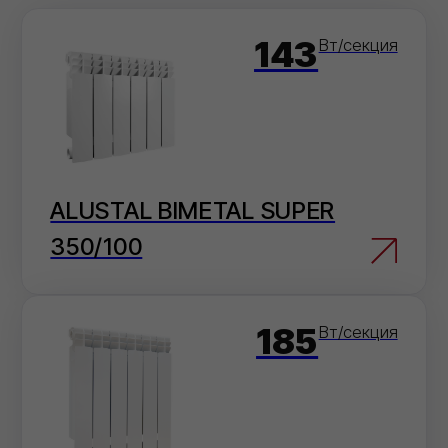
ALUSTAL BIMETAL SUPER
500/100
Как сделать заказ
Выберите
удобный
способ оформления
заказа
Мы на связи каждый день, с самого утра и
до позднего вечера!
На сайте
Добавьте товары в корзину и оформите
заказ в пару кликов.