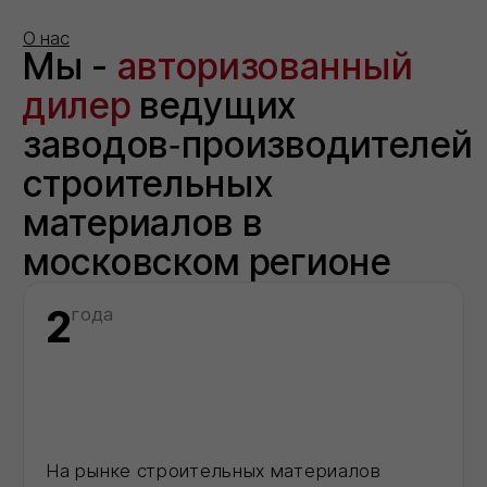
КОНТАКТЫ
ООО "Торговый дом ИВИЛАН"
ИНН 9724189170
8 (800) 101 79 96
info@ivilan.ru
Ежедневно с 09.00 до 20.00
г. Москва, Ореховый бульвар д. 24, к. 1
НАВИГАЦИЯ САЙТА
О компании
Каталог
Контакты
Политика конфиденциальности
Проект договора
Правила продажи Товара
КАТАЛОГ
Сухие строительные смеси
Герметики для швов