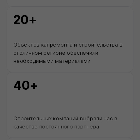
Базальтовый утеплитель
Рулонные гидроизоляционные материалы
Биметаллические радиаторы отопления
ДРУГОЕ
Разработка ПСД
Интернет-магазин герметиков Сази
Сайт https://ivilan.ru/ носит исключительно информационный
характер и ни при каких условиях не является публичной
офертой, определяемой положениями ГК РФ.
Для получения подробной информации о наличии, видах,
характеристиках и стоимости материалов, обращайтесь к
менеджерам.
Внимание! Цвета товаров могут отличаться от изображения
на сайте ввиду особенностей цветопередачи монитора и
восприятия.