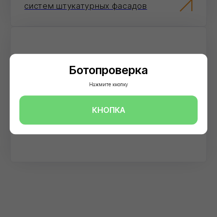
20+
Объектов капремонта и строительства в
столичном регионе обеспечили
Ботопроверка
необходимыми материалами
Нажмите кнопку
40+
КНОПКА
Строительных компаний выбрали нас в
качестве постоянного партнёра
Доставка
Обеспечиваем бесперебойные поставки
стройматериалов напрямую со складов
производителей