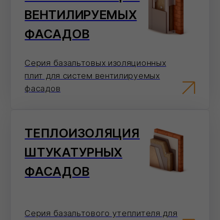
О нас
Мы -
авторизованный
дилер
ведущих
заводов‑производителей
строительных
материалов в
московском регионе
2
года
На рынке строительных материалов