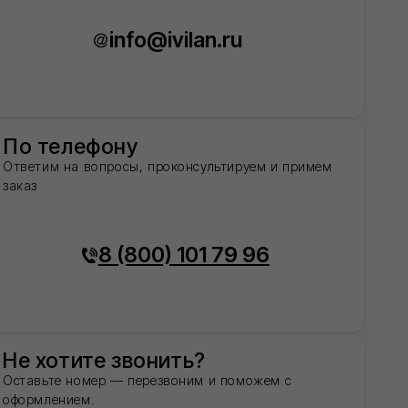
00) 101 79 96
онить?
резвоним и поможем с
Отправить
', вы даете согласие на обработку
шаетесь c политикой