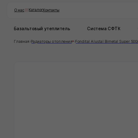
Каталог
О нас
Контакты
Базальтовый утеплитель
Система СФТК
Фасадн
›
›
Главная
Радиаторы отопления
Fondital Alustal Bimetal Super 500/100
Рад
500
Опи
Fond
алюм
50 л
Прод
- ре
прое
- вк
Хар
Коли