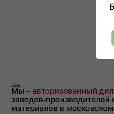
О нас
Мы -
авторизованный дилер
заводов‑производителей стр
материалов в московском ре