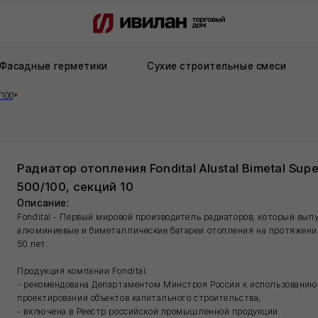
ые герметики
Сухие строительные смеси
Рулонная ги
иатор отопления Fondital Alustal Bimetal Super
/100, секций 10
сание:
ital - Первый мировой производитель радиаторов, который выпускает
иниевые и биметаллические батареи отопления на протяжении уже
ет.
укция компании Fondital:
комендована Департаментом Минстроя России к использованию при
ктировании объектов капитального строительства;
лючена в Реестр российской промышленной продукции.
актеристики:
чество секций: