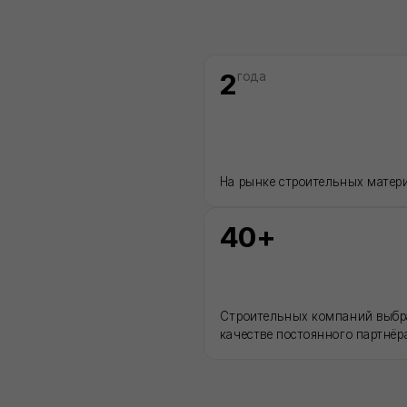
Строительных компаний выбрали нас в
качестве постоянного партнёра
КАТАЛОГ
Сухие строительные смеси
Герметики для швов
Базальтовый утеплитель
ьности
Рулонные гидроизоляционные материалы
Биметаллические радиаторы отопления
а