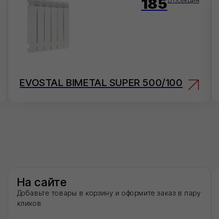
STAL BIMETAL SUPER 500/100
ALUSTAL BIMET
сайте
Электронная
ьте товары в корзину и оформите заказ в пару
Отправьте заявку на
.
оперативно ее обрабо
inf
Перейти в карточку товара
сенджеры
По телефону
ите нам в удобный для Вас мессенджер —
Ответим на вопросы,
суем детали быстро.
заказ