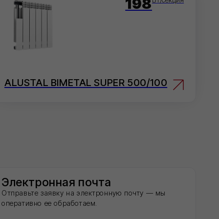
AL SUPER 500/100
 почта
 электронную почту — мы
таем.
o@ivilan.ru
 проконсультируем и примем