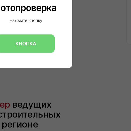
КНОПКА
ведущих
оительных
гионе
2
года
На рынке строительных материалов
40+