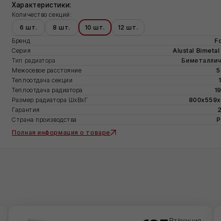
 шт.
8 шт.
10 шт.
12 шт.
д
Fondital
ия
Alustal Bimetal Super
радиатора
Биметаллический
севое расстояние
500 мм
оотдача секции
198 Вт
оотдача радиатора
1980 Вт
ер радиатора ШхВхГ
800х559х97 мм
нтия
20 лет
на производства
Россия
ная информация о товаре
185
Вт/секция