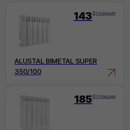
ALUSTAL BIMETAL SUPER
500/100
Как сделать заказ
Выберите
удобный
способ оформления
заказа
Мы на связи каждый день, с самого утра и
до позднего вечера!
На сайте
Добавьте товары в корзину и оформите
заказ в пару кликов.