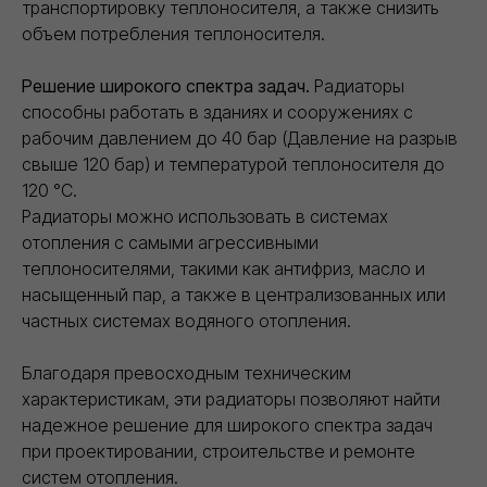
транспортировку теплоносителя, а также снизить
НАВИГАЦИЯ САЙТА
О компании
объем потребления теплоносителя.
Каталог
Контакты
Политика конфиденциальности
Проект договора
Решение широкого спектра задач.
Радиаторы
Правила продажи Товара
КАТАЛОГ
способны работать в зданиях и сооружениях с
Сухие строительные смеси
Герметики для швов
рабочим давлением до 40 бар (Давление на разрыв
Базальтовый утеплитель
Рулонные гидроизоляционные материалы
свыше 120 бар) и температурой теплоносителя до
Биметаллические радиаторы отопления
ДРУГОЕ
120 °С.
Разработка ПСД
Интернет-магазин герметиков Сази
Радиаторы можно использовать в системах
отопления с самыми агрессивными
Сайт https://ivilan.ru/ носит исключительно информационный
теплоносителями, такими как антифриз, масло и
характер и ни при каких условиях не является публичной
насыщенный пар, а также в централизованных или
офертой, определяемой положениями ГК РФ.
Для получения подробной информации о наличии, видах,
частных системах водяного отопления.
характеристиках и стоимости материалов, обращайтесь к
менеджерам.
Внимание! Цвета товаров могут отличаться от изображения
Благодаря превосходным техническим
на сайте ввиду особенностей цветопередачи монитора и
восприятия.
характеристикам, эти радиаторы позволяют найти
надежное решение для широкого спектра задач
при проектировании, строительстве и ремонте
систем отопления.