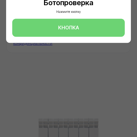
Ботопроверка
Нажмите кнопку
КНОПКА
О нас
Мы -
авторизованный
дилер
ведущих
заводов‑производителей
строительных
материалов в
московском регионе