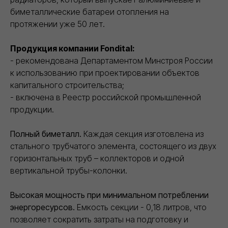
Доставка
биметаллические батареи отопления на
протяжении уже 50 лет.
Обеспечиваем бесперебойные поставки
Продукция компании Fondital:
стройматериалов напрямую со складов
- рекомендована Департаментом Минстроя России
производителей
к использованию при проектировании объектов
капитального строительства;
- включена в Реестр российской промышленной
продукции.
Полный биметалл.
Каждая секция изготовлена из
стального трубчатого элемента, состоящего из двух
КОНТАКТЫ
горизонтальных труб – коллекторов и одной
ООО "Торговый дом ИВИЛАН"
вертикальной трубы-колонки.
ИНН 9724189170
8 (800) 101 79 96
info@ivilan.ru
Высокая мощность при минимальном потреблении
Ежедневно с 09.00 до 20.00
энергоресурсов.
Емкость секции - 0,18 литров, что
г. Москва, Ореховый бульвар д. 24, к. 1
позволяет сократить затраты на подготовку и