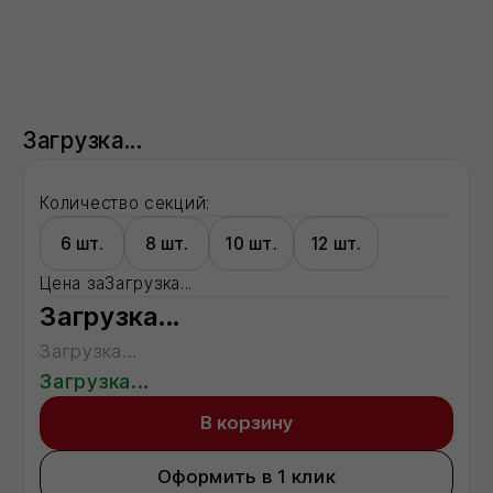
Количество секций:
6 шт.
8 шт.
10 шт.
12 шт.
Цена за
Загрузка...
Загрузка...
Загрузка...
Загрузка...
В корзину
Оформить в 1 клик
Все способы оформления заказа →
Доставка:
Москва
Московская область
Регионы - по запросу
Описание:
Загрузка...
Характеристики:
Характеристика 1
показатель
Характеристика 2
показатель
Характеристика 3
показатель
Характеристика 4
показатель