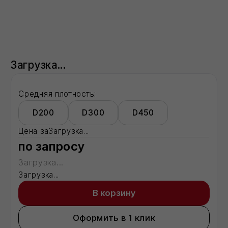
Средняя плотность:
D200
D300
D450
Цена за
Загрузка...
по запросу
Загрузка...
Загрузка...
В корзину
Оформить в 1 клик
Все способы оформления заказа →
Доставка:
Москва
Московская область
Регионы - по запросу
Описание:
Загрузка...
Характеристики:
Характеристика 1
показатель
Характеристика 2
показатель
Характеристика 3
показатель
Характеристика 8
показатель