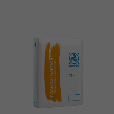
О нас
Мы -
авторизованный
дилер
ведущих
заводов‑производителей
строительных
материалов в
московском регионе
2
года
На рынке строительных материалов
20+