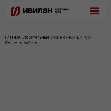
Главная
›
Строительные сухие смеси
›
БИРСС
›
Полистиролбетон
Загрузка...