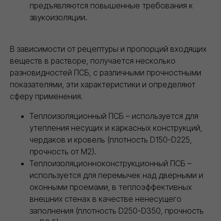
предъявляются повышенные требования к
звукоизоляции.
Сайт https://ivilan.ru/ носит исключительно информационный
характер и ни при каких условиях не является публичной
офертой, определяемой положениями ГК РФ.
Для получения подробной информации о наличии, видах,
характеристиках и стоимости материалов, обращайтесь к
В зависимости от рецептуры и пропорций входящих
менеджерам.
веществ в растворе, получается несколько
Внимание! Цвета товаров могут отличаться от изображения
на сайте ввиду особенностей цветопередачи монитора и
разновидностей ПСБ, с различными прочностными
восприятия.
показателями, эти характеристики и определяют
сферу применения.
Теплоизоляционный ПСБ – используется для
утепления несущих и каркасных конструкций,
чердаков и кровель (плотность D150-D225,
прочность от М2).
Теплоизоляционноконструкционный ПСБ –
используется для перемычек над дверными и
оконными проемами, в теплоэффективных
внешних стенах в качестве ненесущего
заполнения (плотность D250-D350, прочность