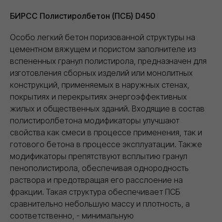
Объектов капремонта и строительства в
БИРСС Полистиролбетон (ПСБ) D450
столичном регионе обеспечили
необходимыми материалами
Особо легкий бетон поризованной структуры на
цементном вяжущем и пористом заполнителе из
40+
вспененных гранул полистирола, предназначен для
изготовления сборных изделий или монолитных
конструкций, применяемых в наружных стенах,
Строительных компаний выбрали нас в
покрытиях и перекрытиях энергоэффективных
качестве постоянного партнёра
жилых и общественных зданий. Входящие в состав
полистиролбетона модификаторы улучшают
Доставка
свойства как смеси в процессе применения, так и
готового бетона в процессе эксплуатации. Также
модификаторы препятствуют всплытию гранул
Обеспечиваем бесперебойные поставки
пенополистирола, обеспечивая однородность
стройматериалов напрямую со складов
производителей
раствора и предотвращая его расслоение на
фракции. Такая структура обеспечивает ПСБ
сравнительно небольшую массу и плотность, а
соответственно, - минимальную