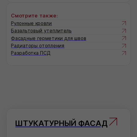
панельного, без утепления с
устройством декоративно-защитного
слоя
"МОКРЫЙ ФАСАД".
СФТК
Сухие смеси для ремонта фасада с
применением системы утепления с
тонким наружным штукатурным слоем
ТОРКРЕТИРОВАНИЕ
Усиление конструкций зданий и
сооружений