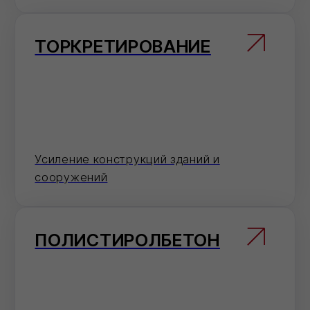
ИНЪЕКТИРОВАНИЕ
Укрепление грунтов, оснований
фундаментов и стен
Не нашли что искали?
В наличии и на заказ более
200 видов смесей.
От классических
(пескобетон, штукатурка и
т.д.) до