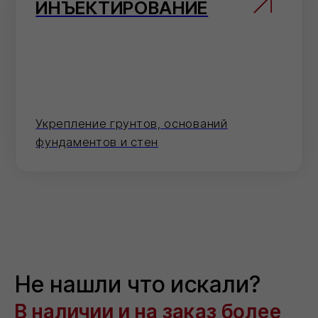
Как сделать заказ
Выберите
удобный
способ оформления
заказа
Мы на связи каждый день, с самого утра и
до позднего вечера!
На сайте
Добавьте товары в корзину и оформите
заказ в пару кликов.
Перейти в карточку товара
Электронная почта
Отправьте заявку на электронную почту
— мы оперативно ее обработаем.
info@ivilan.ru