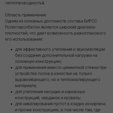
теплопроводность&
Область применения:
Одним из основных достоинств состава БИРСС
КОНТАКТЫ
Полистиролбетон является широкий диапазон
ООО "Торговый дом ИВИЛАН"
плотностей, что дает возможность разнопланового
ИНН 9724189170
8 (800) 101 79 96
его использования:
info@ivilan.ru
Ежедневно с 09.00 до 20.00
для эффективного утепления и звукоизоляции
г. Москва, Ореховый бульвар д. 24, к. 1
без создания дополнительной нагрузки на
основную конструкцию;
НАВИГАЦИЯ САЙТА
для применения вместо цементной стяжки при
О компании
Каталог
устройстве полов в качестве не только
Контакты
Политика конфиденциальности
Проект договора
выравнивающего, но и теплоизолирующего
Правила продажи Товара
КАТАЛОГ
материала;
Сухие строительные смеси
для утепления несущих и каркасных
Герметики для швов
Базальтовый утеплитель
Рулонные гидроизоляционные материалы
конструкций, чердаков и кровель;
Биметаллические радиаторы отопления
ДРУГОЕ
для нивелирования пустот в кладке из кирпича
Разработка ПСД
и прочих конструкциях, в том числе там, где
Интернет-магазин герметиков Сази