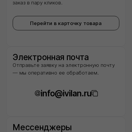
О нас
Мы -
авторизованный
дилер
ведущих
заводов‑производителей
строительных
материалов в
московском регионе
2
года