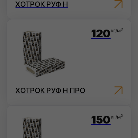
ХОТРОК РУФ В
ФИЛИЗОЛ
(ПРЕМИУМ)
Эффективные материалы,
которые обеспечивают
максимальную защиту от
влаги и гарантируют
долговечность
ФИЛИКРОВ