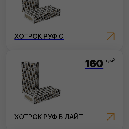
(БИЗНЕС)
Материалы надежны, но
имеют более низкие
технические характеристики
по сравнению с материалами
Филизол
ФИЛИГИЗ
(СТАНДАРТ)
Гидроизоляционные
материалы, обладающие
базовыми свойствами,
достаточными для
большинства типов кровли