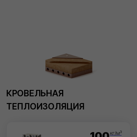
110
ХОТРОК РУФ Н
120
кг/м³
ХОТРОК РУФ Н ПРО
150
кг/м³