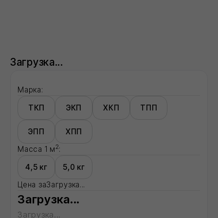
Марка:
ТКП
ЭКП
ХКП
ТПП
ЭПП
ХПП
2
Масса 1 м
:
4,5 кг
5,0 кг
Цена за
Загрузка...
Загрузка...
Загрузка...
Загрузка...
В корзину
Оформить в 1 клик
Все способы оформления заказа →
Доставка:
Москва
Московская область
Регионы - по запросу
Описание:
Загрузка...