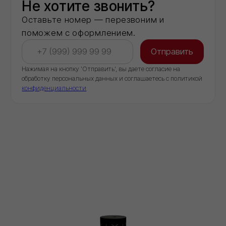
Обеспечиваем бесперебойные поставки
стройматериалов напрямую со складов
производителей
КОНТАКТЫ
ООО "Торговый дом ИВИЛАН"
ИНН 9724189170
8 (800) 101 79 96
info@ivilan.ru
Ежедневно с 09.00 до 20.00
г. Москва, Ореховый бульвар д. 24, к. 1
НАВИГАЦИЯ САЙТА
О компании
Каталог
Контакты
Политика конфиденциальности
Проект договора