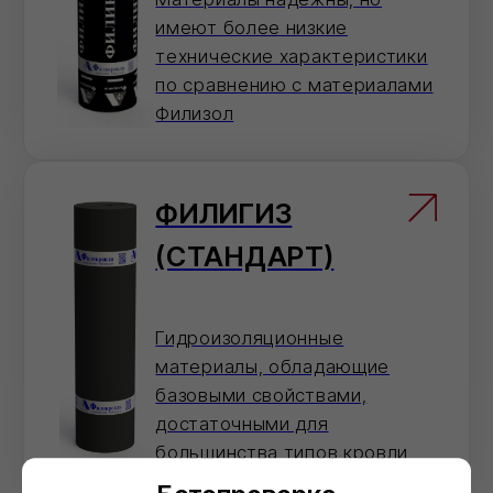
Не хотите звонить?
Оставьте номер — перезвоним и
поможем с оформлением.
Отправить
Нажимая на кнопку 'Отправить', вы даете согласие на
обработку персональных данных и соглашаетесь c политикой
конфиденциальности