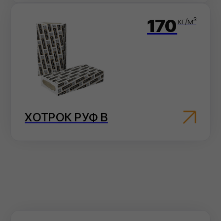
Как сделать заказ
Выберите
удобный
способ оформления
заказа
Мы на связи каждый день, с самого утра и
до позднего вечера!
На сайте
Добавьте товары в корзину и оформите
заказ в пару кликов.
Перейти в карточку товара
Электронная почта
Отправьте заявку на электронную почту
— мы оперативно ее обработаем.