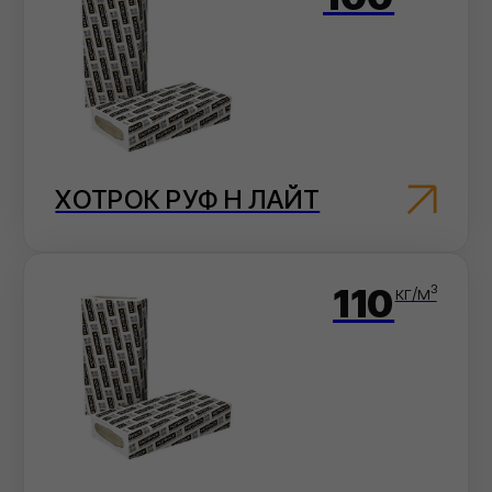
ХОТРОК РУФ С
160
кг/м³
ХОТРОК РУФ В ЛАЙТ
170
кг/м³