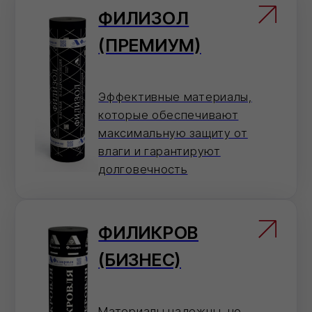
info@ivilan.ru
Мессенджеры
Напишите нам в удобный для Вас
мессенджер — согласуем детали
быстро.
По телефону
Ответим на вопросы, проконсультируем и
примем заказ
8 (800) 101 79 96