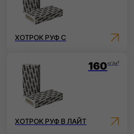
(БИЗНЕС)
Материалы надежны, но
имеют более низкие
технические характеристики
по сравнению с материалами
Филизол
ФИЛИГИЗ
(СТАНДАРТ)
Гидроизоляционные
материалы, обладающие
базовыми свойствами,
достаточными для
большинства типов кровли