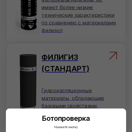
Не хотите звонить?
Оставьте номер — перезвоним и
поможем с оформлением.
Отправить
Нажимая на кнопку 'Отправить', вы даете согласие на
обработку персональных данных и соглашаетесь c политикой
конфиденциальности
Ботопроверка
Нажмите кнопку