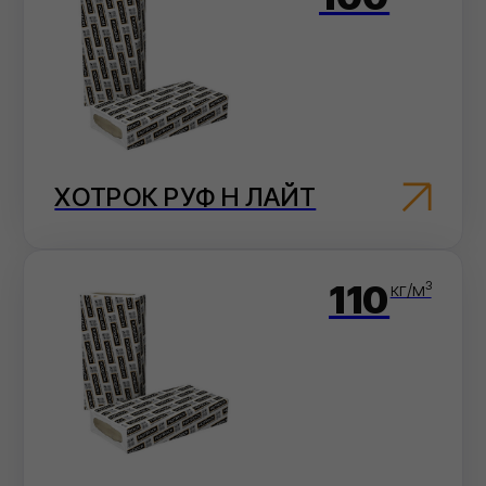
ХОТРОК РУФ С
160
кг/м³
ХОТРОК РУФ В ЛАЙТ
170
кг/м³