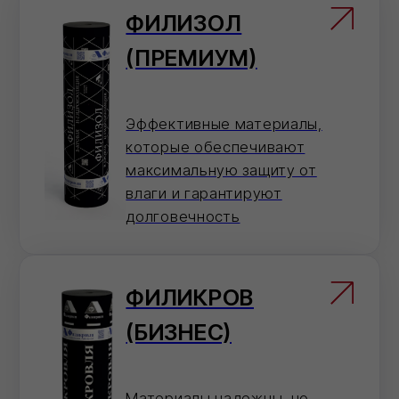
info@ivilan.ru
Мессенджеры
Напишите нам в удобный для Вас
мессенджер — согласуем детали
быстро.
По телефону
Ответим на вопросы, проконсультируем и
примем заказ
8 (800) 101 79 96