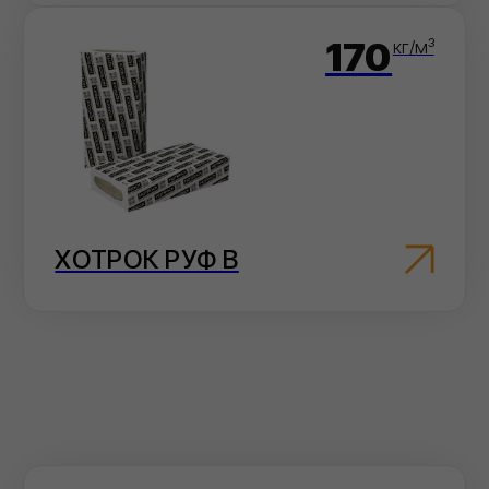
Как сделать заказ
Выберите
удобный
способ оформления
заказа
Мы на связи каждый день, с самого утра и
до позднего вечера!
На сайте
Добавьте товары в корзину и оформите
заказ в пару кликов.
Перейти в карточку товара
Электронная почта
Отправьте заявку на электронную почту
— мы оперативно ее обработаем.