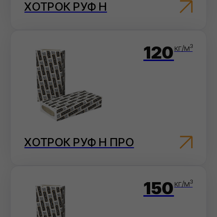
ХОТРОК РУФ В
ФИЛИЗОЛ
(ПРЕМИУМ)
Эффективные материалы,
которые обеспечивают
максимальную защиту от
влаги и гарантируют
долговечность
ФИЛИКРОВ