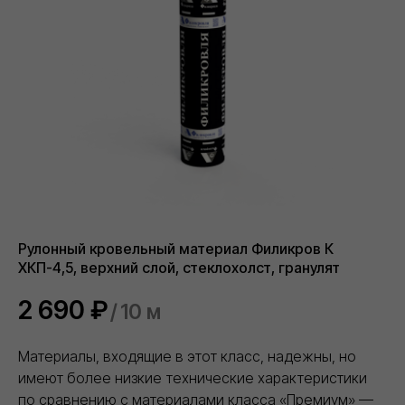
Биметаллические радиаторы отопления
ДРУГОЕ
Разработка ПСД
Интернет-магазин герметиков Сази
Сайт https://ivilan.ru/ носит исключительно информационный
характер и ни при каких условиях не является публичной
офертой, определяемой положениями ГК РФ.
Для получения подробной информации о наличии, видах,
характеристиках и стоимости материалов, обращайтесь к
менеджерам.
Внимание! Цвета товаров могут отличаться от изображения
на сайте ввиду особенностей цветопередачи монитора и
восприятия.
Рулонный кровельный материал Филикров К
ХКП-4,5, верхний слой, стеклохолст, гранулят
2 690
₽
/
10 м
Материалы, входящие в этот класс, надежны, но
имеют более низкие технические характеристики
по сравнению с материалами класса «Премиум» —