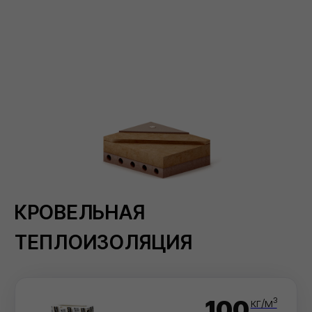
110
ХОТРОК РУФ Н
120
кг/м³
ХОТРОК РУФ Н ПРО
150
кг/м³