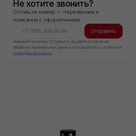
КОНТАКТЫ
ООО "Торговый дом ИВИЛАН"
ИНН 9724189170
8 (800) 101 79 96
info@ivilan.ru
Ежедневно с 09.00 до 20.00
г. Москва, Ореховый бульвар д. 24, к. 1
НАВИГАЦИЯ САЙТА
О компании
Каталог
Контакты
Политика конфиденциальности
Проект договора
Правила продажи Товара
КАТАЛОГ
Сухие строительные смеси
Герметики для швов
Базальтовый утеплитель
Рулонные гидроизоляционные материалы