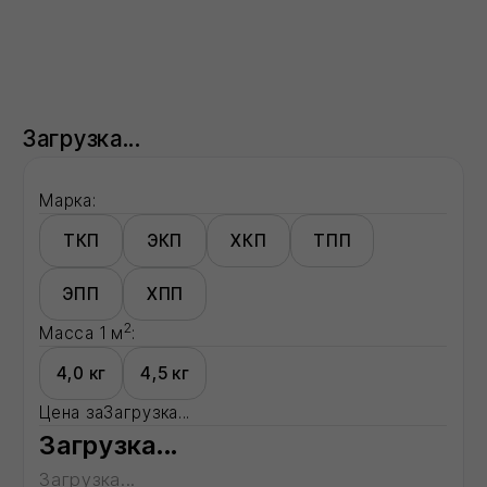
Марка:
ТКП
ЭКП
ХКП
ТПП
ЭПП
ХПП
2
Масса 1 м
:
4,0 кг
4,5 кг
Цена за
Загрузка...
Загрузка...
Загрузка...
Загрузка...
В корзину
Оформить в 1 клик
Все способы оформления заказа →
Доставка:
Москва
Московская область
Регионы - по запросу
Описание:
Загрузка...