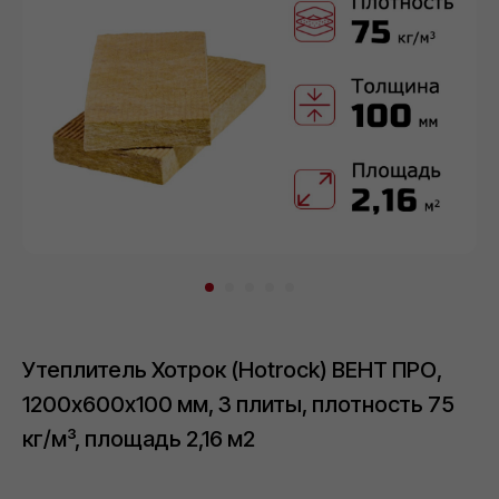
Толщина утеплителя:
50 мм
100 мм
3
Плотность утеплителя, кг/м
:
60
75
80
90
Утеплитель Хотрок (Hotrock) ВЕНТ ПРО,
Полный каталог утеплителя Хотрок
Цена за
упак
м2
м3
1200х600х100 мм, 3 плиты, плотность 75
Загрузка...
Скачать прайс-лист
кг/м³, площадь 2,16 м2
Загрузка...
Загрузка...