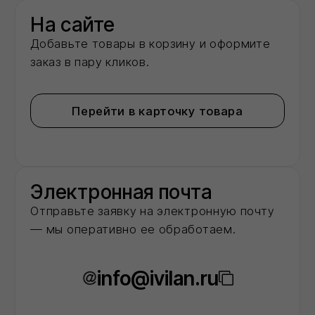
О нас
Мы -
авторизованный
дилер
ведущих
заводов‑производителей