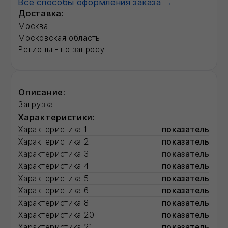
Смотрите также:
Фасадные герметики для швов
Строительные сухие смеси
Рулонные кровли
Радиаторы отопления
Разработка ПСД
Сплит-форма
Соответствует расценке
12.2.05.10-0202
Плиты теплоизоляционные из минеральной
ваты на основе базальтовых пород для
вентилируемых фасадных систем, группа
горючести НГ, плотность 80±8 кг/м3,
теплопроводность при 10/25 °C не более
0,035/0,036 Вт/(м*К), прочность на сжатие