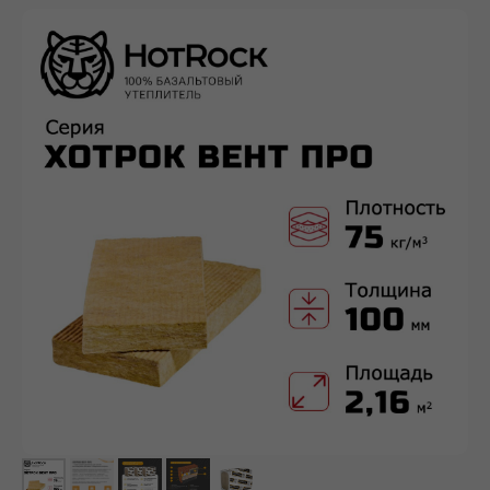
info@ivilan.ru
Ежедневно с 09.00 до 20.00
г. Москва, Ореховый бульвар д. 24, к. 1
НАВИГАЦИЯ САЙТА
О компании
Каталог
Контакты
Политика конфиденциальности
Проект договора
Правила продажи Товара
КАТАЛОГ
Сухие строительные смеси
Герметики для швов
Базальтовый утеплитель
Рулонные гидроизоляционные материалы
Биметаллические радиаторы отопления
ДРУГОЕ
Разработка ПСД
Интернет-магазин герметиков Сази
Сайт https://ivilan.ru/ носит исключительно информационный
характер и ни при каких условиях не является публичной
офертой, определяемой положениями ГК РФ.
Для получения подробной информации о наличии, видах,
характеристиках и стоимости материалов, обращайтесь к
менеджерам.
Внимание! Цвета товаров могут отличаться от изображения
на сайте ввиду особенностей цветопередачи монитора и