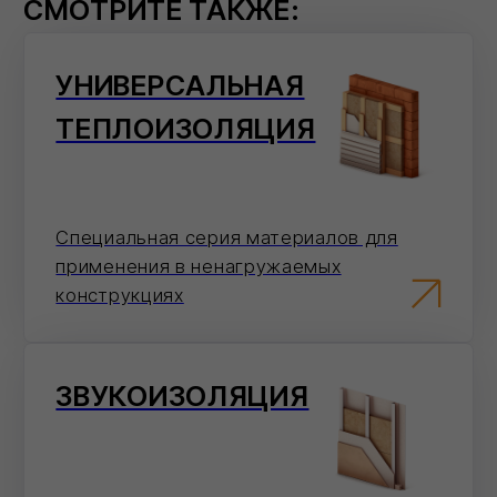
СМОТРЕТЬ ВСЕ
Как сделать заказ
Выберите
удобный
способ оформления
заказа
Мы на связи каждый день, с самого утра и
до позднего вечера!
На сайте
Добавьте товары в корзину и оформите
заказ в пару кликов.