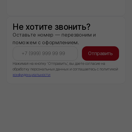
Строительных компаний выбрали нас в
качестве постоянного партнёра
Доставка
Обеспечиваем бесперебойные поставки
стройматериалов напрямую со складов
производителей
КОНТАКТЫ
ООО "Торговый дом ИВИЛАН"
ИНН 9724189170
8 (800) 101 79 96