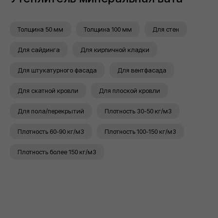
ТЕПЛОИЗОЛЯЦИЯ
ШТУКАТУРНЫХ
Толщина 50 мм
Толщина 100 мм
Для стен
ФАСАДОВ
Для сайдинга
Для кирпичной кладки
Серия базальтового утеплителя для
систем штукатурных фасадов
Для штукатурного фасада
Для вентфасада
Для скатной кровли
Для плоской кровли
КРОВЕЛЬНАЯ
Для пола/перекрытий
Плотность 30-50 кг/м3
ТЕПЛОИЗОЛЯЦИЯ
Плотность 60-90 кг/м3
Плотность 100-150 кг/м3
Специальная серия базальтовых
Плотность более 150 кг/м3
утеплителей для плоской кровли и
чердачного помещения