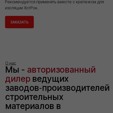
Рекомендуется применять вместе с крепежом для
изоляции ХотРок.
ЗАКАЗАТЬ
Утеплитель
для
вентфасада
Хотрок
Вент
ПРО,
плотность
75
кг/
м3,
толщина
100
мм
Минеральный
утеплитель