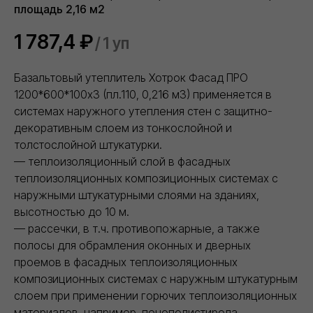
Биметаллические радиаторы отопления
площадь 2,16 м2
ДРУГОЕ
Разработка ПСД
Интернет-магазин герметиков Сази
1 787,4
₽
/
1 уп
Сайт https://ivilan.ru/ носит исключительно информационный
характер и ни при каких условиях не является публичной
Базальтовый утеплитель Хотрок Фасад ПРО
офертой, определяемой положениями ГК РФ.
1200*600*100х3 (пл.110, 0,216 м3) применяется в
Для получения подробной информации о наличии, видах,
характеристиках и стоимости материалов, обращайтесь к
системах наружного утепления стен с защитно-
менеджерам.
декоративным слоем из тонкослойной и
Внимание! Цвета товаров могут отличаться от изображения
на сайте ввиду особенностей цветопередачи монитора и
толстослойной штукатурки.
восприятия.
— теплоизоляционный слой в фасадных
теплоизоляционных композиционных системах с
наружными штукатурными слоями на зданиях,
высотностью до 10 м.
— рассечки, в т.ч. противопожарные, а также
полосы для обрамления оконных и дверных
проемов в фасадных теплоизоляционных
композиционных системах с наружным штукатурным
слоем при применении горючих теплоизоляционных
материалов, например, пенополистирола.