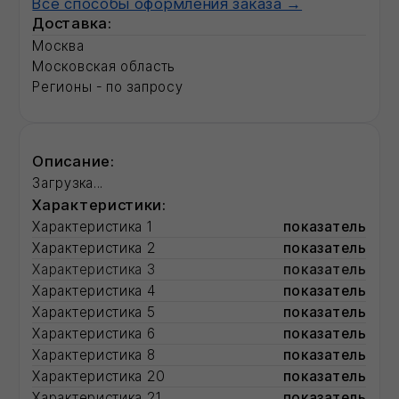
Смотрите также:
Система СФТК
Фасадные герметики для швов
Рулонные кровли
Радиаторы отопления
Разработка ПСД
Утеплитель минеральная вата