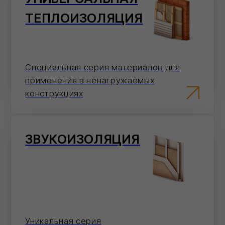
СМОТРЕТЬ ВСЕ
Как сделать заказ
Выберите
удобный
способ оформления
заказа
Мы на связи каждый день, с самого утра и
до позднего вечера!