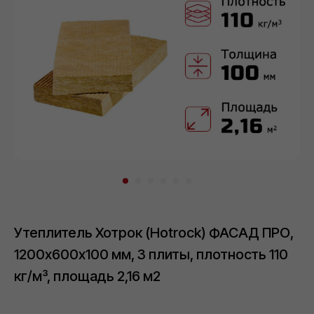
Толщина утеплителя:
50 мм
100 мм
3
Плотность утеплителя, кг/м
:
110
120
130
150
Утеплитель Хотрок (Hotrock) ФАСАД ПРО,
Полный каталог утеплителя Хотрок
Цена за
упак
м2
м3
1200х600х100 мм, 3 плиты, плотность 110
Загрузка...
Скачать прайс-лист
кг/м³, площадь 2,16 м2
Загрузка...
Загрузка...