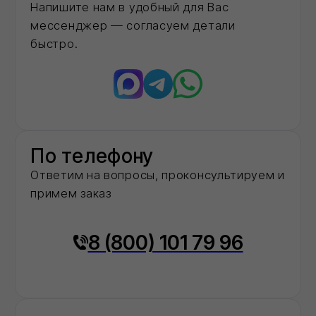
О нас
Мы -
авторизованный
дилер
ведущих
заводов‑производителей
строительных
материалов в
московском регионе
2
года
На рынке строительных материалов