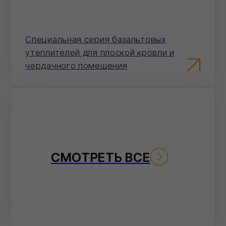
По телефону
Ответим на вопросы, проконсультируем и
примем заказ
8 (800) 101 79 96
Не хотите звонить?
Оставьте номер — перезвоним и
поможем с оформлением.
Отправить
Нажимая на кнопку 'Отправить', вы даете согласие на
обработку персональных данных и соглашаетесь c политикой
конфиденциальности