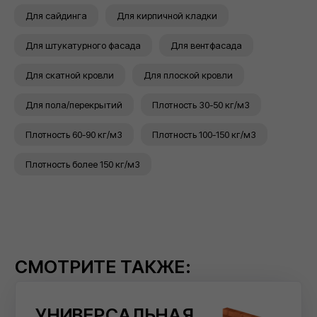
шумопоглощающего материала
Для сайдинга
Для кирпичной кладки
Для штукатурного фасада
Для вентфасада
ТЕПЛОИЗОЛЯЦИЯ
ВЕНТИЛИРУЕМЫХ
Для скатной кровли
Для плоской кровли
ФАСАДОВ
Для пола/перекрытий
Плотность 30-50 кг/м3
Серия базальтовых изоляционных
Плотность 60-90 кг/м3
Плотность 100-150 кг/м3
плит для систем вентилируемых
фасадов
Плотность более 150 кг/м3
КРОВЕЛЬНАЯ
ТЕПЛОИЗОЛЯЦИЯ
Специальная серия базальтовых
утеплителей для плоской кровли и
чердачного помещения