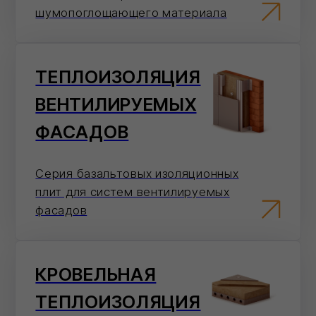
На сайте
Добавьте товары в корзину и оформите
заказ в пару кликов.
Перейти в карточку товара
Электронная почта
Отправьте заявку на электронную почту
— мы оперативно ее обработаем.
info@ivilan.ru
Мессенджеры
Напишите нам в удобный для Вас
мессенджер — согласуем детали
быстро.