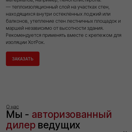
— теплоизоляционный слой на участках стен,
находящихся внутри остеклённых лоджий или
балконов, утепление стен лестничных площадок и
маршей независимо от высотности здания.
Рекомендуется применять вместе с крепежом для
изоляции ХотРок.
ЗАКАЗАТЬ
Утеплитель
для
штукатурного
фасада
Хотрок
Фасад
ПРО,
плотность
110