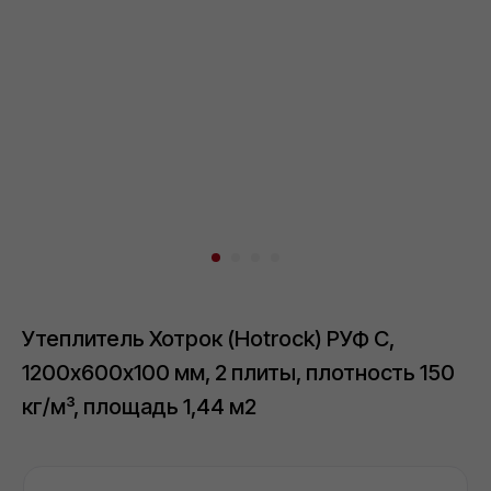
Толщина утеплителя:
50 мм
100 мм
3
Плотность утеплителя, кг/м
:
100
110
120
150
Утеплитель Хотрок (Hotrock) РУФ С,
160
1200х600х100 мм, 2 плиты, плотность 150
Полный каталог утеплителя Хотрок
кг/м³, площадь 1,44 м2
Цена за
упак
м2
м3
Загрузка...
Скачать прайс-лист
Загрузка...
Загрузка...