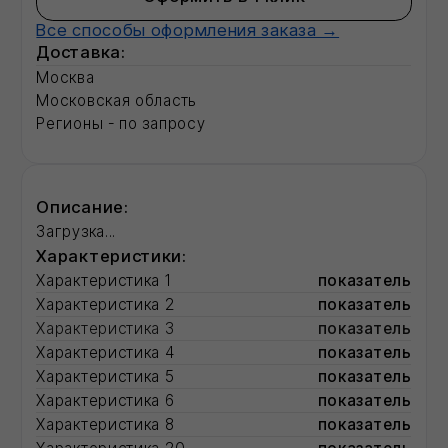
Смотрите также:
Фасадные герметики для швов
Строительные сухие смеси
Рулонные кровли
Радиаторы отопления
Разработка ПСД
Утеплитель минеральная вата