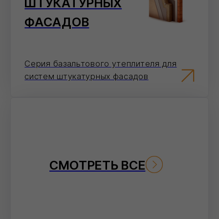
базовыми свойствами,
достаточными для
большинства типов кровли
Как сделать заказ
Выберите
удобный
способ оформления
заказа
Мы на связи каждый день, с самого утра и
до позднего вечера!
На сайте
Добавьте товары в корзину и оформите
заказ в пару кликов.