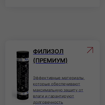
Перейти в карточку товара
Электронная почта
Отправьте заявку на электронную почту
— мы оперативно ее обработаем.
info@ivilan.ru
Мессенджеры
Напишите нам в удобный для Вас
мессенджер — согласуем детали
быстро.
По телефону
Ответим на вопросы, проконсультируем и