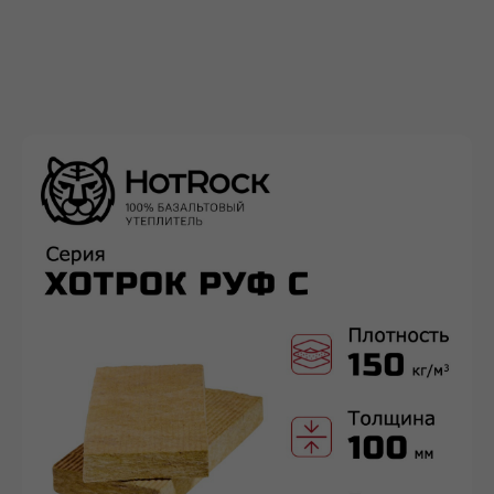
Политика конфиденциальности
Проект договора
Правила продажи Товара
КАТАЛОГ
Сухие строительные смеси
Герметики для швов
Базальтовый утеплитель
Рулонные гидроизоляционные материалы
Биметаллические радиаторы отопления
ДРУГОЕ
Разработка ПСД
Интернет-магазин герметиков Сази
Сайт https://ivilan.ru/ носит исключительно информационный
характер и ни при каких условиях не является публичной
офертой, определяемой положениями ГК РФ.
Для получения подробной информации о наличии, видах,
характеристиках и стоимости материалов, обращайтесь к
менеджерам.
Внимание! Цвета товаров могут отличаться от изображения
на сайте ввиду особенностей цветопередачи монитора и
восприятия.