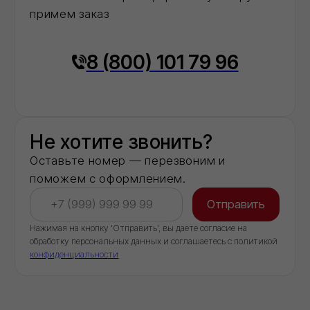
Обеспечиваем бесперебойные поставки
стройматериалов напрямую со складов
производителей
КОНТАКТЫ
ООО "Торговый дом ИВИЛАН"
ИНН 9724189170
8 (800) 101 79 96
info@ivilan.ru
Ежедневно с 09.00 до 20.00
г. Москва, Ореховый бульвар д. 24, к. 1
НАВИГАЦИЯ САЙТА
О компании
Каталог
Контакты