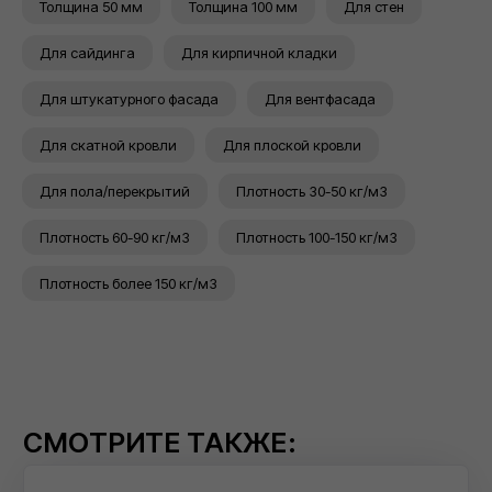
Толщина 50 мм
Толщина 100 мм
Для стен
Уникальная серия
шумопоглощающего материала
Для сайдинга
Для кирпичной кладки
Для штукатурного фасада
Для вентфасада
ТЕПЛОИЗОЛЯЦИЯ
ВЕНТИЛИРУЕМЫХ
Для скатной кровли
Для плоской кровли
ФАСАДОВ
Для пола/перекрытий
Плотность 30-50 кг/м3
Серия базальтовых изоляционных
плит для систем вентилируемых
Плотность 60-90 кг/м3
Плотность 100-150 кг/м3
фасадов
Плотность более 150 кг/м3
ТЕПЛОИЗОЛЯЦИЯ
ШТУКАТУРНЫХ
ФАСАДОВ
Серия базальтового утеплителя для
систем штукатурных фасадов