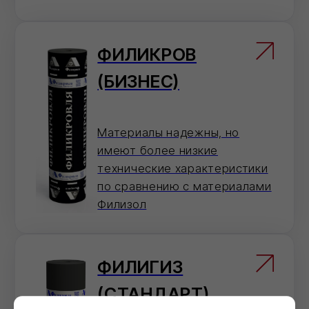
примем заказ
8 (800) 101 79 96
Не хотите звонить?
Оставьте номер — перезвоним и
поможем с оформлением.
Отправить
Нажимая на кнопку 'Отправить', вы даете согласие на
обработку персональных данных и соглашаетесь c политикой
конфиденциальности