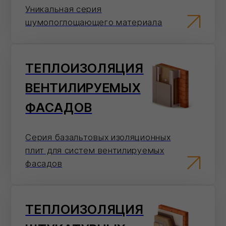
максимальную защиту от
влаги и гарантируют
долговечность
ФИЛИКРОВ
(БИЗНЕС)
Материалы надежны, но
имеют более низкие
технические характеристики
по сравнению с материалами
Филизол
ФИЛИГИЗ
(СТАНДАРТ)
Гидроизоляционные
материалы, обладающие