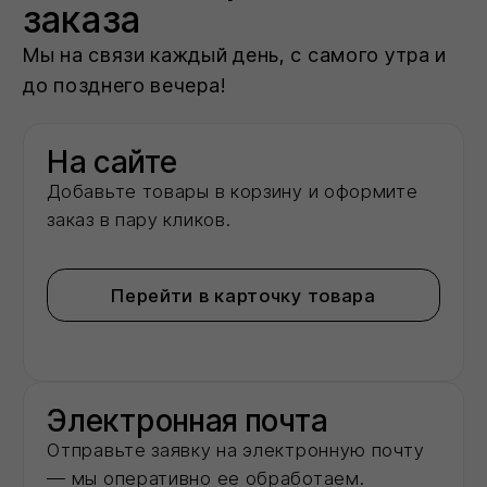
О нас
Мы -
авторизованный
дилер
ведущих
заводов‑производителей
строительных
материалов в
московском регионе
2
года