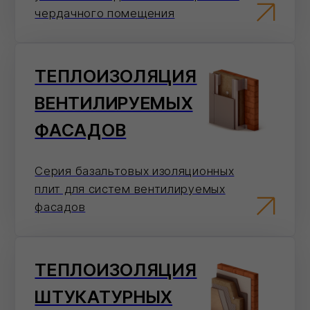
На сайте
Добавьте товары в корзину и оформите
заказ в пару кликов.
Перейти в карточку товара
Электронная почта
Отправьте заявку на электронную почту
— мы оперативно ее обработаем.
info@ivilan.ru
Мессенджеры
Напишите нам в удобный для Вас
мессенджер — согласуем детали
быстро.