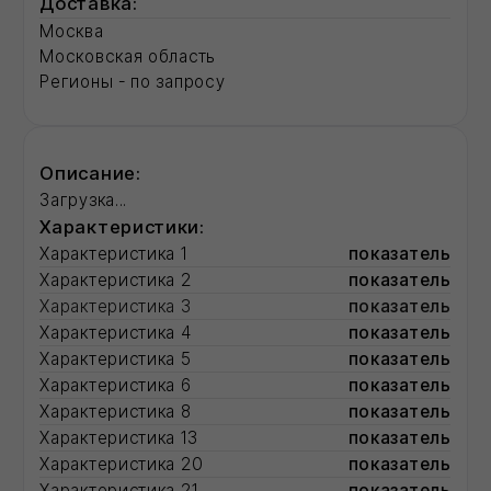
Смотрите также:
Фасадные герметики для швов
Строительные сухие смеси
Рулонные кровли
Радиаторы отопления
Разработка ПСД
Утеплитель минеральная вата