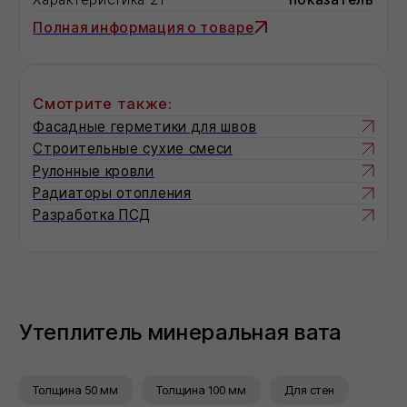
СМОТРИТЕ ТАКЖЕ:
УНИВЕРСАЛЬНАЯ
ТЕПЛОИЗОЛЯЦИЯ
Специальная серия материалов для
применения в ненагружаемых
конструкциях
КРОВЕЛЬНАЯ
ТЕПЛОИЗОЛЯЦИЯ
Специальная серия базальтовых
Толщина 50 мм
Толщина 100 мм
Для стен
утеплителей для плоской кровли и