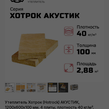
г. Москва, Ореховый бульвар д. 24, к. 1
НАВИГАЦИЯ САЙТА
О компании
Каталог
Контакты
Политика конфиденциальности
Проект договора
Правила продажи Товара
КАТАЛОГ
Сухие строительные смеси
Герметики для швов
Базальтовый утеплитель
Рулонные гидроизоляционные материалы
Биметаллические радиаторы отопления
ДРУГОЕ
Разработка ПСД
Интернет-магазин герметиков Сази
Сайт https://ivilan.ru/ носит исключительно информационный
характер и ни при каких условиях не является публичной
офертой, определяемой положениями ГК РФ.
Для получения подробной информации о наличии, видах,
характеристиках и стоимости материалов, обращайтесь к
менеджерам.
Внимание! Цвета товаров могут отличаться от изображения
на сайте ввиду особенностей цветопередачи монитора и
восприятия.
Утеплитель Хотрок (Hotrock) АКУСТИК,
1200х600х100 мм, 4 плиты, плотность 40 кг/м³,