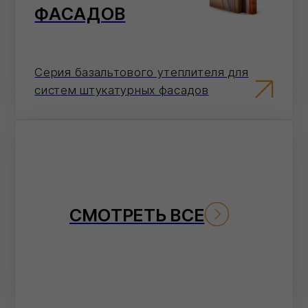
По телефону
Ответим на вопросы, проконсультируем и
примем заказ
8 (800) 101 79 96
Не хотите звонить?
Оставьте номер — перезвоним и
поможем с оформлением.
Отправить
Нажимая на кнопку 'Отправить', вы даете согласие на
обработку персональных данных и соглашаетесь c политикой
конфиденциальности