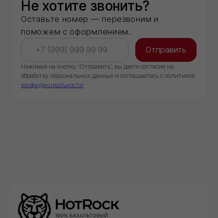
качестве постоянного партнёра
Доставка
Обеспечиваем бесперебойные поставки
стройматериалов напрямую со складов
производителей
КОНТАКТЫ
ООО "Торговый дом ИВИЛАН"
ИНН 9724189170
8 (800) 101 79 96
info@ivilan.ru
Ежедневно с 09.00 до 20.00