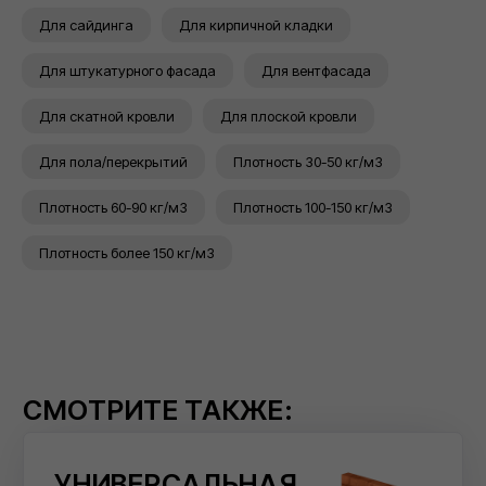
чердачного помещения
Для сайдинга
Для кирпичной кладки
Для штукатурного фасада
Для вентфасада
ТЕПЛОИЗОЛЯЦИЯ
ВЕНТИЛИРУЕМЫХ
Для скатной кровли
Для плоской кровли
ФАСАДОВ
Для пола/перекрытий
Плотность 30-50 кг/м3
Серия базальтовых изоляционных
Плотность 60-90 кг/м3
Плотность 100-150 кг/м3
плит для систем вентилируемых
фасадов
Плотность более 150 кг/м3
ТЕПЛОИЗОЛЯЦИЯ
ШТУКАТУРНЫХ
ФАСАДОВ
Серия базальтового утеплителя для
систем штукатурных фасадов