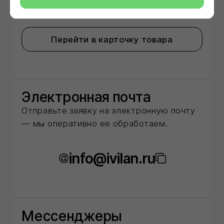
О нас
Мы -
авторизованный
дилер
ведущих
заводов‑производителей
строительных
материалов в