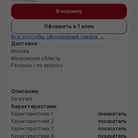
Идеален для ремонта межпанельных
швов
Повышенное сопротивление к
стеканию. Не тянется за шпателем