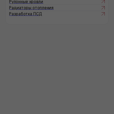
до 1 шт
от 5 шт
от 10 шт
от 15 шт
от 20 шт
Загрузка...
Загрузка...
В корзину
Оформить в 1 клик
Все способы оформления заказа →
Доставка:
Москва
Московская область
Регионы - по запросу
Описание:
Загрузка...
Характеристики:
Характеристика 1
показатель
Характеристика 2
показатель
Характеристика 3
показатель
Характеристика 4
показатель