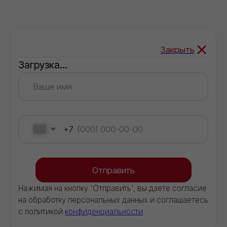
Доставка
Обеспечиваем бесперебойные поставки
стройматериалов напрямую со складов
производителей
КОНТАКТЫ
ООО "Торговый дом ИВИЛАН"
ИНН 9724189170
8 (800) 101 79 96
info@ivilan.ru
Ежедневно с 09.00 до 20.00
г. Москва, Ореховый бульвар д. 24, к. 1