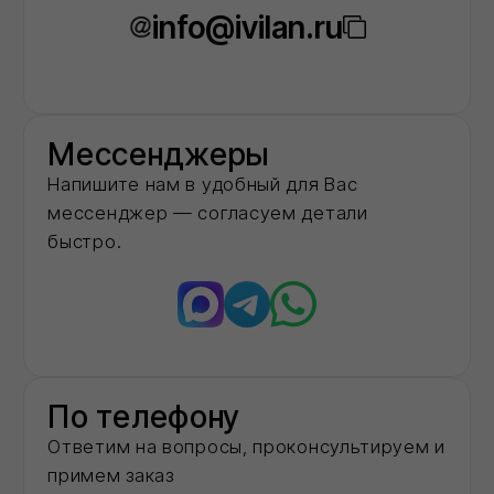
О нас
Мы -
авторизованный
дилер
ведущих
заводов‑производителей
строительных
материалов в
московском регионе