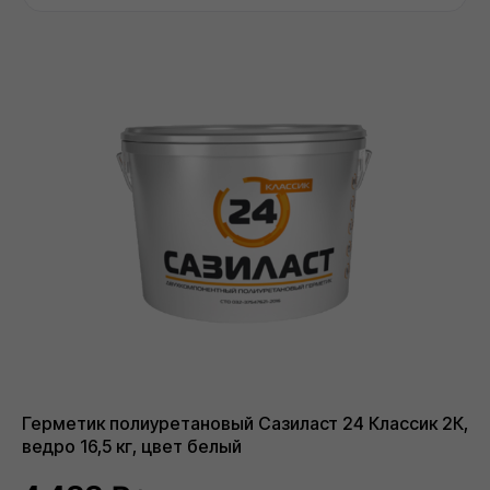
НАВИГАЦИЯ САЙТА
О компании
Каталог
Контакты
Политика конфиденциальности
Проект договора
Правила продажи Товара
КАТАЛОГ
Сухие строительные смеси
Герметики для швов
Базальтовый утеплитель
Рулонные гидроизоляционные материалы
Биметаллические радиаторы отопления
ДРУГОЕ
Разработка ПСД
Интернет-магазин герметиков Сази
Сайт https://ivilan.ru/ носит исключительно информационный
характер и ни при каких условиях не является публичной
офертой, определяемой положениями ГК РФ.
Для получения подробной информации о наличии, видах,
характеристиках и стоимости материалов, обращайтесь к
менеджерам.
Внимание! Цвета товаров могут отличаться от изображения
на сайте ввиду особенностей цветопередачи монитора и
восприятия.
Герметик полиуретановый Сазиласт 24 Классик 2К,
ведро 16,5 кг, цвет белый