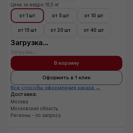
Московская область
Регионы - по запросу
Описание:
Загрузка...
Характеристики:
Характеристика 1
показатель
Характеристика 2
показатель
Характеристика 3
показатель
Характеристика 4
показатель
Характеристика 5
показатель
Характеристика 7
показатель
Характеристика 17
показатель
Характеристика 18
показатель
Полная информация о товаре
Смотрите также:
Базальтовый утеплитель
Строительные сухие смеси
Рулонные кровли
Радиаторы отопления
Разработка ПСД