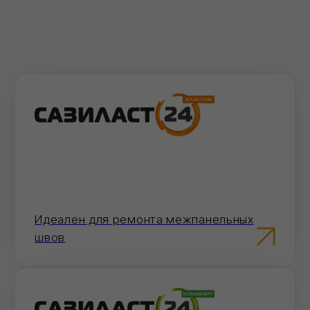
Увеличенный срок службы.
Возможно окрашивание
Как сделать заказ
Выберите
удобный
способ оформления
заказа
Мы на связи каждый день, с самого утра и
до позднего вечера!
На сайте
Добавьте товары в корзину и оформите
заказ в пару кликов.
Перейти в карточку товара